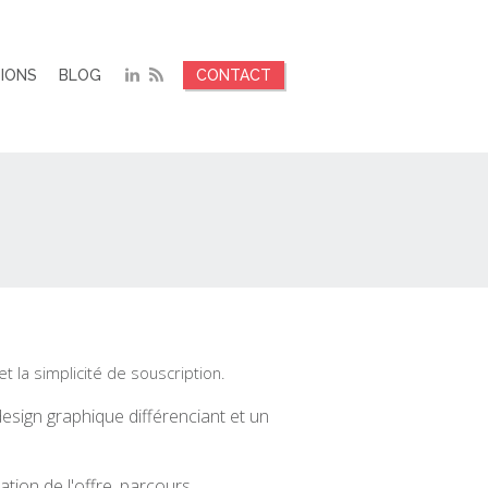
TIONS
BLOG
CONTACT
t la simplicité de souscription.
esign graphique différenciant et un
tion de l'offre, parcours