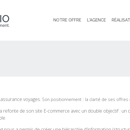
NOTRE OFFRE
L'AGENCE
RÉALISA
l'assurance voyages.
Son positionnement : la clarté de ses offres e
a refonte de son site E-commerce avec un double objectif : un d
le.
g nous a permis de créer une hiérarchie d'information (structura